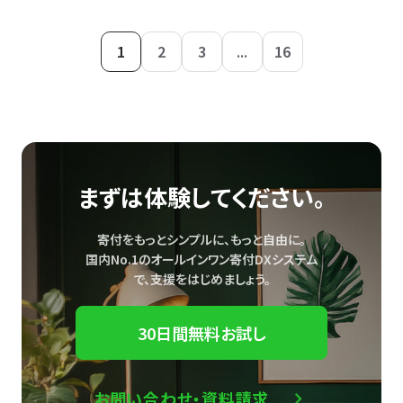
1
2
3
...
16
まずは体験してください。
寄付をもっとシンプルに、もっと自由に。
国内No.1のオールインワン寄付DXシステム
で、
支援をはじめましょう。
30日間無料お試し
お問い合わせ・資料請求