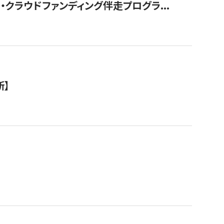
クラウドファンディング伴走プログラ...
新】