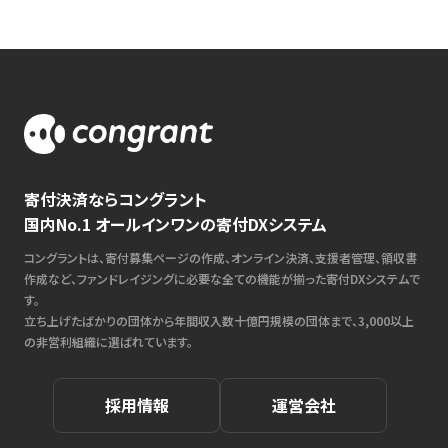
寄付決済ならコングラント
国内No.1 オールインワンの寄付DXシステム
コングラントは、寄付募集ページの作成、オンライン決済、支援者管理、領収書
作成など、ファンドレイジングに必要な全ての機能が揃った寄付DXシステムで
す。
立ち上げたばかりの団体から年間収入数十億円規模の団体まで、3,000以上
の非営利組織に選ばれています。
採用情報
運営会社