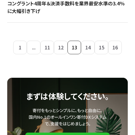
コングラント4周年＆決済手数料を業界最安水準の3.4％
に大幅引き下げ
1
...
11
12
13
14
15
16
まずは体験してください。
寄付をもっとシンプルに、もっと自由に。
国内No.1のオールインワン寄付DXシステム
で、
支援をはじめましょう。