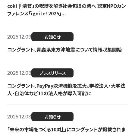
coki |「清貧」の呪縛を解き社会包摂の砦へ 認定NPOカン
ファレンス「ignite! 2025」...
2025.12.09
お知らせ
コングラント、青森県東方沖地震について情報収集開始
2025.12.03
プレスリリース
コングラント、PayPay決済機能を拡大。学校法人・大学法
人・自治体など11の法人格が導入可能に
2025.12.03
お知らせ
「未来の市場をつくる100社」にコングラントが掲載されま