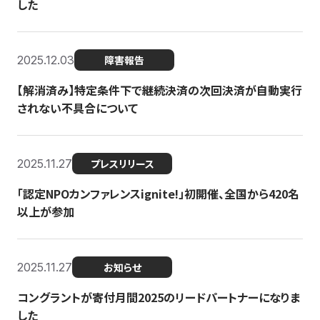
した
2025.12.03
障害報告
【解消済み】特定条件下で継続決済の次回決済が自動実行
されない不具合について
2025.11.27
プレスリリース
「認定NPOカンファレンスignite!」初開催、全国から420名
以上が参加
2025.11.27
お知らせ
コングラントが寄付月間2025のリードパートナーになりま
した