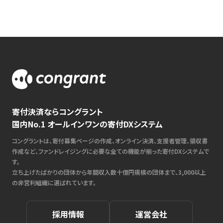
寄付決済ならコングラント
国内No.1 オールインワンの寄付DXシステム
コングラントは、寄付募集ページの作成、オンライン決済、支援者管理、領収書
作成など、ファンドレイジングに必要な全ての機能が揃った寄付DXシステムで
す。
立ち上げたばかりの団体から年間収入数十億円規模の団体まで、3,000以上
の非営利組織に選ばれています。
採用情報
運営会社