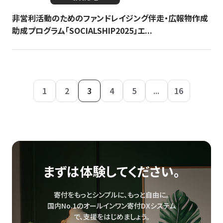
非営利活動のためのファンドレイジング伴走・広報物作成
助成プログラム「SOCIALSHIP2025」エ...
1
2
3
4
5
...
16
まずは体験してください。
寄付をもっとシンプルに、もっと自由に。
国内No.1のオールインワン寄付DXシステム
で、
支援をはじめましょう。