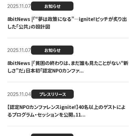
2025.11.07
お知らせ
8bitNews |「“夢は政策になる”—ignite!ピッチが炙り出
した「公共」の設計図
2025.11.07
お知らせ
8bitNews |「貧困の終わりは、まだ誰も見たことがない“新
しさ”だ」日本初「認定NPOカンファ...
2025.11.04
プレスリリース
【認定NPOカンファレンスignite!】40名以上のゲストによ
るプログラム・セッションを公開。11...