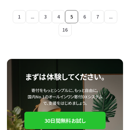
1
...
3
4
5
6
7
...
16
まずは体験してください。
寄付をもっとシンプルに、もっと自由に。
国内No.1のオールインワン寄付DXシステム
で、
支援をはじめましょう。
30日間無料お試し