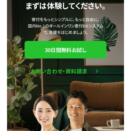
まずは体験してください。
寄付をもっとシンプルに、もっと自由に。
国内No.1のオールインワン寄付DXシステム
で、
支援をはじめましょう。
30日間無料お試し
お問い合わせ・資料請求