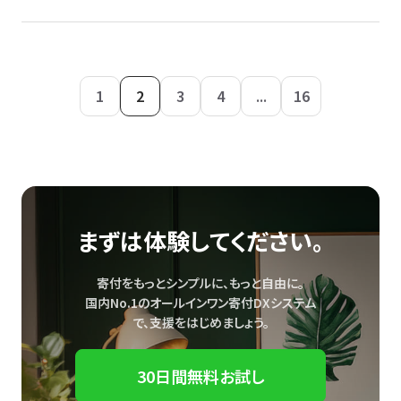
1
2
3
4
...
16
まずは体験してください。
寄付をもっとシンプルに、もっと自由に。
国内No.1のオールインワン寄付DXシステム
で、
支援をはじめましょう。
30日間無料お試し