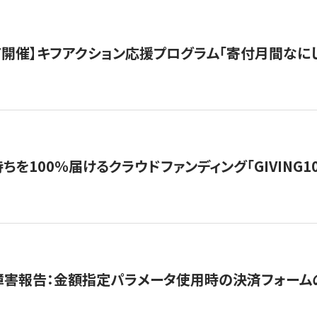
12/7開催】キフアクション応援プログラム「寄付月間なに
を100％届けるクラウドファンディング「GIVING100 b
障害報告：金額指定パラメータ使用時の決済フォーム