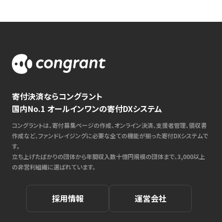
寄付決済ならコングラント
国内No.1 オールインワンの寄付DXシステム
コングラントは、寄付募集ページの作成、オンライン決済、支援者管理、領収書
作成など、ファンドレイジングに必要な全ての機能が揃った寄付DXシステムで
す。
立ち上げたばかりの団体から年間収入数十億円規模の団体まで、3,000以上
の非営利組織に選ばれています。
採用情報
運営会社