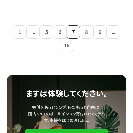
1
...
5
6
7
8
9
...
16
まずは体験してください。
寄付をもっとシンプルに、もっと自由に。
国内No.1のオールインワン寄付DXシステム
で、
支援をはじめましょう。