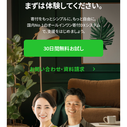
まずは体験してください。
寄付をもっとシンプルに、もっと自由に。
国内No.1のオールインワン寄付DXシステム
で、
支援をはじめましょう。
30日間無料お試し
お問い合わせ・資料請求