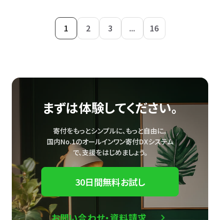
1
2
3
...
16
まずは体験してください。
寄付をもっとシンプルに、もっと自由に。
国内No.1のオールインワン寄付DXシステム
で、
支援をはじめましょう。
30日間無料お試し
お問い合わせ・資料請求