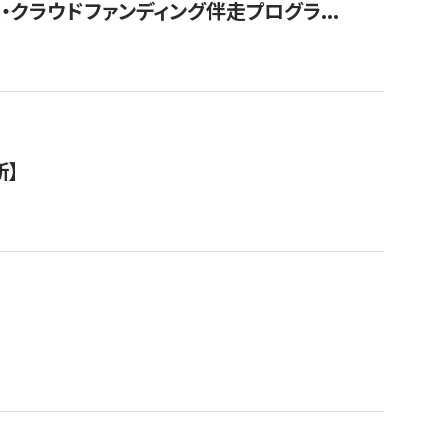
クラウドファンディング伴走プログラ...
新】