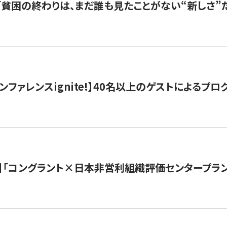
s |「貧困の終わりは、まだ誰も見たことがない“新しさ”だ
ンファレンスignite!】40名以上のゲストによるプログ
】「コングラント×日本非営利組織評価センタープラ