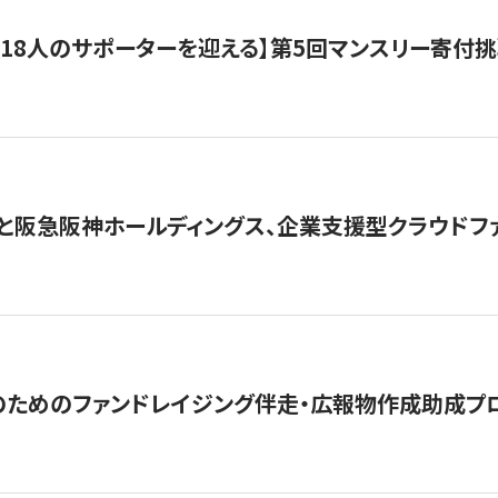
318人のサポーターを迎える】​​第5回マンスリー寄
と阪急阪神ホールディングス、企業支援型クラウドファン
めのファンドレイジング伴走・広報物作成助成プログラム「S