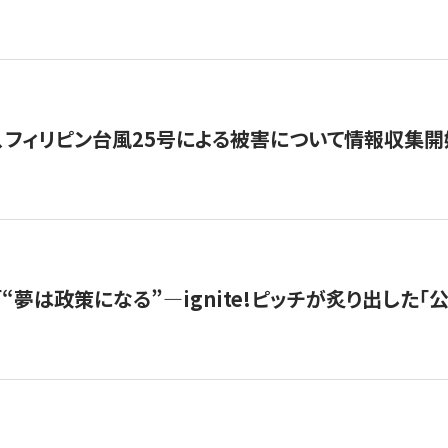
、フィリピン台風25号による被害について情報収集開
s |「“夢は政策になる”—ignite!ピッチが炙り出した