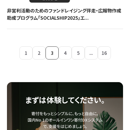
非営利活動のためのファンドレイジング伴走・広報物作成
助成プログラム「SOCIALSHIP2025」エ...
1
2
3
4
5
...
16
まずは体験してください。
寄付をもっとシンプルに、もっと自由に。
国内No.1のオールインワン寄付DXシステム
で、
支援をはじめましょう。