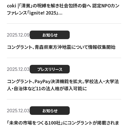
coki |「清貧」の呪縛を解き社会包摂の砦へ 認定NPOカン
ファレンス「ignite! 2025」...
2025.12.09
お知らせ
コングラント、青森県東方沖地震について情報収集開始
2025.12.03
プレスリリース
コングラント、PayPay決済機能を拡大。学校法人・大学法
人・自治体など11の法人格が導入可能に
2025.12.03
お知らせ
「未来の市場をつくる100社」にコングラントが掲載されま