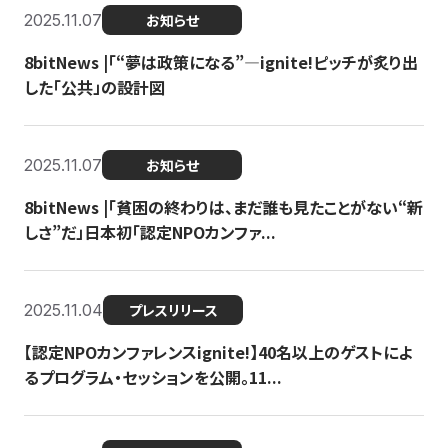
2025.11.07
お知らせ
8bitNews |「“夢は政策になる”—ignite!ピッチが炙り出
した「公共」の設計図
2025.11.07
お知らせ
8bitNews |「貧困の終わりは、まだ誰も見たことがない“新
しさ”だ」日本初「認定NPOカンファ...
2025.11.04
プレスリリース
【認定NPOカンファレンスignite!】40名以上のゲストによ
るプログラム・セッションを公開。11...