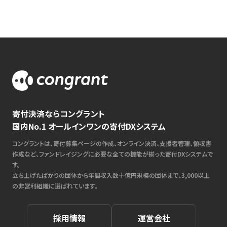
寄付決済ならコングラント
国内No.1 オールインワンの寄付DXシステム
コングラントは、寄付募集ページの作成、オンライン決済、支援者管理、領収書
作成など、ファンドレイジングに必要な全ての機能が揃った寄付DXシステムで
す。
立ち上げたばかりの団体から年間収入数十億円規模の団体まで、3,000以上
の非営利組織に選ばれています。
採用情報
運営会社