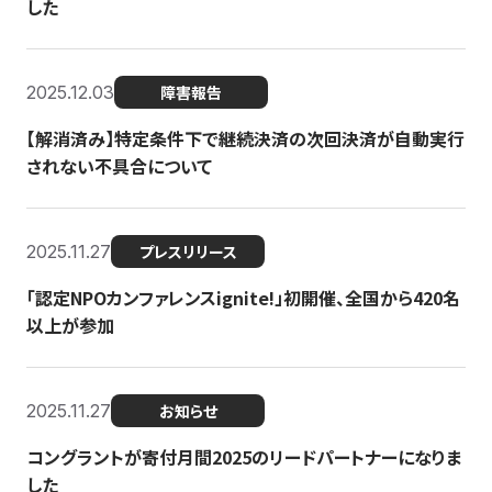
した
2025.12.03
障害報告
【解消済み】特定条件下で継続決済の次回決済が自動実行
されない不具合について
2025.11.27
プレスリリース
「認定NPOカンファレンスignite!」初開催、全国から420名
以上が参加
2025.11.27
お知らせ
コングラントが寄付月間2025のリードパートナーになりま
した