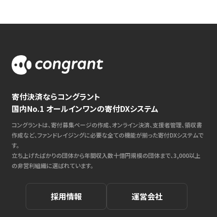
寄付決済ならコングラント
国内No.1 オールインワンの寄付DXシステム
コングラントは、寄付募集ページの作成、オンライン決済、支援者管理、領収書
作成など、ファンドレイジングに必要な全ての機能が揃った寄付DXシステムで
す。
立ち上げたばかりの団体から年間収入数十億円規模の団体まで、3,000以上
の非営利組織に選ばれています。
採用情報
運営会社