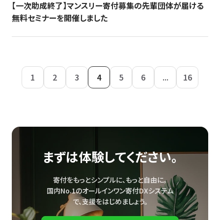
【一次助成終了】マンスリー寄付募集の先輩団体が届ける
無料セミナーを開催しました
1
2
3
4
5
6
...
16
まずは体験してください。
寄付をもっとシンプルに、もっと自由に。
国内No.1のオールインワン寄付DXシステム
で、
支援をはじめましょう。