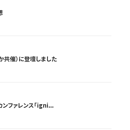
想
か共催）に登壇しました
ンファレンス「igni...