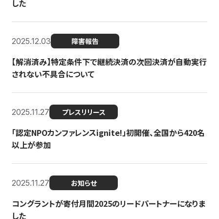
した
2025.12.03
障害報告
【解消済み】特定条件下で継続決済の次回決済が自動実行
されない不具合について
2025.11.27
プレスリリース
「認定NPOカンファレンスignite!」初開催、全国から420名
以上が参加
2025.11.27
お知らせ
コングラントが寄付月間2025のリードパートナーになりま
した