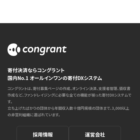
寄付決済ならコングラント
国内No.1 オールインワンの寄付DXシステム
コングラントは、寄付募集ページの作成、オンライン決済、支援者管理、領収書
作成など、ファンドレイジングに必要な全ての機能が揃った寄付DXシステムで
す。
立ち上げたばかりの団体から年間収入数十億円規模の団体まで、3,000以上
の非営利組織に選ばれています。
採用情報
運営会社