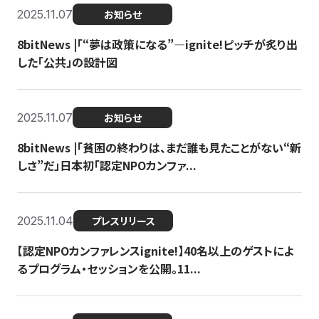
2025.11.07
お知らせ
8bitNews |「“夢は政策になる”—ignite!ピッチが炙り出
した「公共」の設計図
2025.11.07
お知らせ
8bitNews |「貧困の終わりは、まだ誰も見たことがない“新
しさ”だ」日本初「認定NPOカンファ...
2025.11.04
プレスリリース
【認定NPOカンファレンスignite!】40名以上のゲストによ
るプログラム・セッションを公開。11...