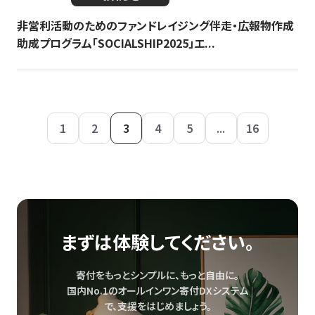
非営利活動のためのファンドレイジング伴走・広報物作成
助成プログラム「SOCIALSHIP2025」エ...
1
2
3
4
5
...
16
まずは体験してください。
寄付をもっとシンプルに、もっと自由に。
国内No.1のオールインワン寄付DXシステム
で、
支援をはじめましょう。