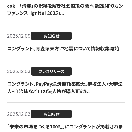
coki |「清貧」の呪縛を解き社会包摂の砦へ 認定NPOカン
ファレンス「ignite! 2025」...
2025.12.09
お知らせ
コングラント、青森県東方沖地震について情報収集開始
2025.12.03
プレスリリース
コングラント、PayPay決済機能を拡大。学校法人・大学法
人・自治体など11の法人格が導入可能に
2025.12.03
お知らせ
「未来の市場をつくる100社」にコングラントが掲載されま