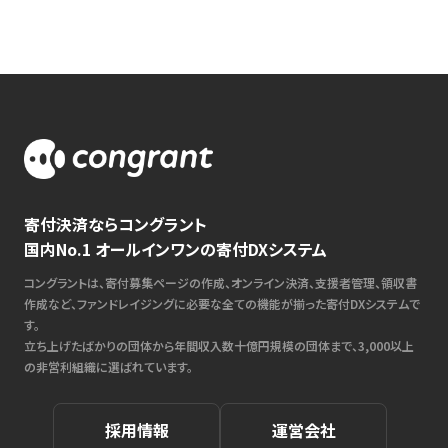
寄付決済ならコングラント
国内No.1 オールインワンの寄付DXシステム
コングラントは、寄付募集ページの作成、オンライン決済、支援者管理、領収書
作成など、ファンドレイジングに必要な全ての機能が揃った寄付DXシステムで
す。
立ち上げたばかりの団体から年間収入数十億円規模の団体まで、3,000以上
の非営利組織に選ばれています。
採用情報
運営会社