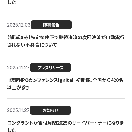
した
2025.12.03
障害報告
【解消済み】特定条件下で継続決済の次回決済が自動実行
されない不具合について
2025.11.27
プレスリリース
「認定NPOカンファレンスignite!」初開催、全国から420名
以上が参加
2025.11.27
お知らせ
コングラントが寄付月間2025のリードパートナーになりま
した