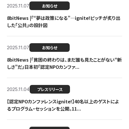
2025.11.07
お知らせ
8bitNews |「“夢は政策になる”—ignite!ピッチが炙り出
した「公共」の設計図
2025.11.07
お知らせ
8bitNews |「貧困の終わりは、まだ誰も見たことがない“新
しさ”だ」日本初「認定NPOカンファ...
2025.11.04
プレスリリース
【認定NPOカンファレンスignite!】40名以上のゲストによ
るプログラム・セッションを公開。11...