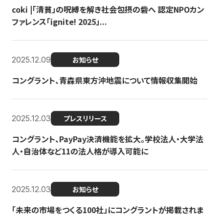
coki |「清貧」の呪縛を解き社会包摂の砦へ 認定NPOカン
ファレンス「ignite! 2025」...
2025.12.09
お知らせ
コングラント、青森県東方沖地震について情報収集開始
2025.12.03
プレスリリース
コングラント、PayPay決済機能を拡大。学校法人・大学法
人・自治体など11の法人格が導入可能に
2025.12.03
お知らせ
「未来の市場をつくる100社」にコングラントが掲載されま