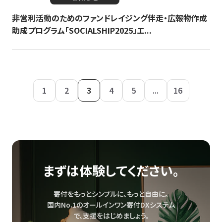
非営利活動のためのファンドレイジング伴走・広報物作成
助成プログラム「SOCIALSHIP2025」エ...
1
2
3
4
5
...
16
まずは体験してください。
寄付をもっとシンプルに、もっと自由に。
国内No.1のオールインワン寄付DXシステム
で、
支援をはじめましょう。