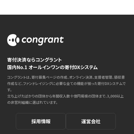
寄付決済ならコングラント
国内No.1 オールインワンの寄付DXシステム
コングラントは、寄付募集ページの作成、オンライン決済、支援者管理、領収書
作成など、ファンドレイジングに必要な全ての機能が揃った寄付DXシステムで
す。
立ち上げたばかりの団体から年間収入数十億円規模の団体まで、3,000以上
の非営利組織に選ばれています。
採用情報
運営会社