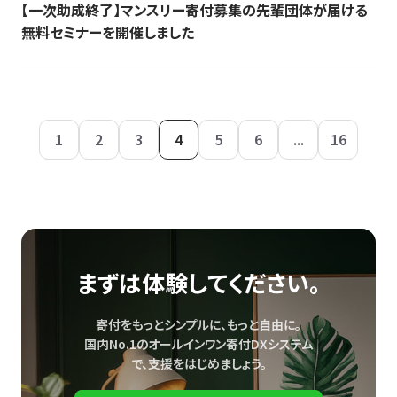
【一次助成終了】マンスリー寄付募集の先輩団体が届ける
無料セミナーを開催しました
1
2
3
4
5
6
...
16
まずは体験してください。
寄付をもっとシンプルに、もっと自由に。
国内No.1のオールインワン寄付DXシステム
で、
支援をはじめましょう。