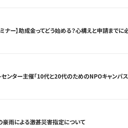
催セミナー】助成金ってどう始める？心構えと申請までに
トセンター主催「10代と20代のためのNPOキャンパ
の豪雨による激甚災害指定について