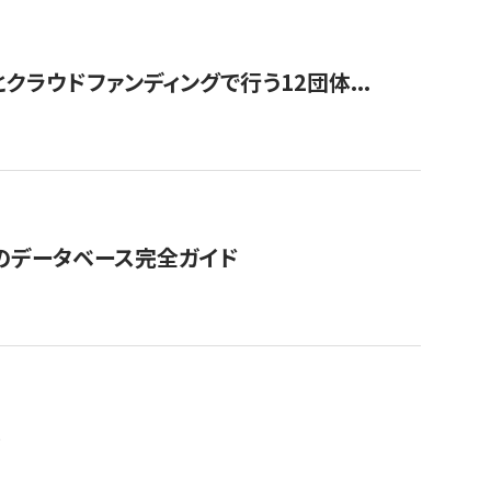
ラウドファンディングで行う12団体...
GOのデータベース完全ガイド
。