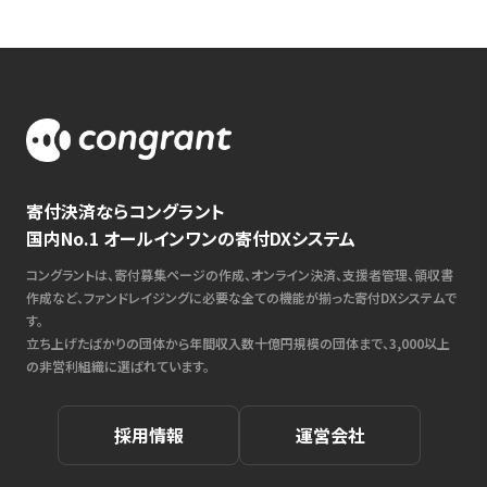
寄付決済ならコングラント
国内No.1 オールインワンの寄付DXシステム
コングラントは、寄付募集ページの作成、オンライン決済、支援者管理、領収書
作成など、ファンドレイジングに必要な全ての機能が揃った寄付DXシステムで
す。
立ち上げたばかりの団体から年間収入数十億円規模の団体まで、3,000以上
の非営利組織に選ばれています。
採用情報
運営会社