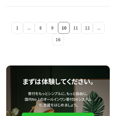
1
...
8
9
10
11
12
...
16
まずは体験してください。
寄付をもっとシンプルに、もっと自由に。
国内No.1のオールインワン寄付DXシステム
で、
支援をはじめましょう。