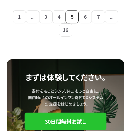
1
...
3
4
5
6
7
...
16
まずは体験してください。
寄付をもっとシンプルに、もっと自由に。
国内No.1のオールインワン寄付DXシステム
で、
支援をはじめましょう。
30日間無料お試し