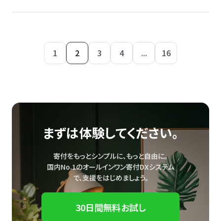
1
2
3
4
...
16
まずは体験してください。
寄付をもっとシンプルに、もっと自由に。
国内No.1のオールインワン寄付DXシステム
で、
支援をはじめましょう。
30日間無料お試し