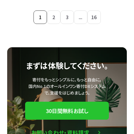
1
2
3
...
16
まずは体験してください。
寄付をもっとシンプルに、もっと自由に。
国内No.1のオールインワン寄付DXシステム
で、
支援をはじめましょう。
30日間無料お試し
お問い合わせ・資料請求