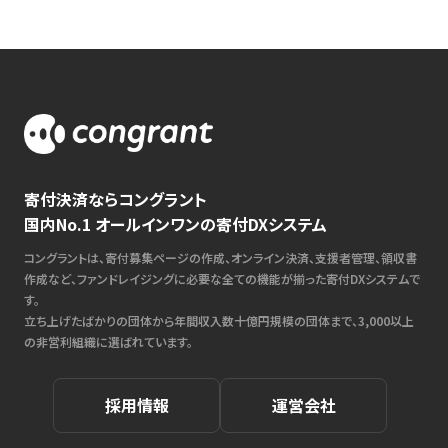
寄付決済ならコングラント
国内No.1 オールインワンの寄付DXシステム
コングラントは、寄付募集ページの作成、オンライン決済、支援者管理、領収書
作成など、ファンドレイジングに必要な全ての機能が揃った寄付DXシステムで
す。
立ち上げたばかりの団体から年間収入数十億円規模の団体まで、3,000以上
の非営利組織に選ばれています。
採用情報
運営会社