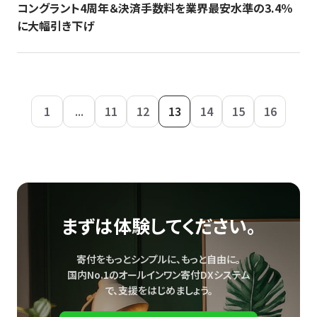
コングラント4周年＆決済手数料を業界最安水準の3.4％
に大幅引き下げ
1
...
11
12
13
14
15
16
まずは体験してください。
寄付をもっとシンプルに、もっと自由に。
国内No.1のオールインワン寄付DXシステム
で、
支援をはじめましょう。