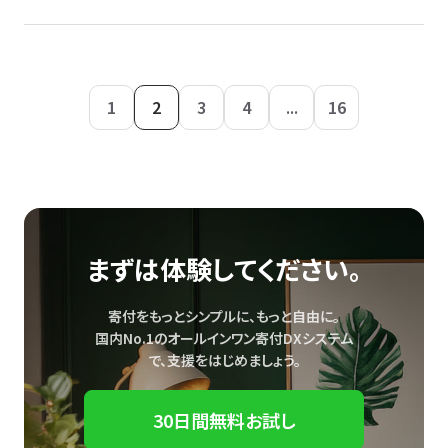
1
2
3
4
...
16
まずは体験してください。
寄付をもっとシンプルに、もっと自由に。
国内No.1のオールインワン寄付DXシステム
で、
支援をはじめましょう。
30日間無料お試し