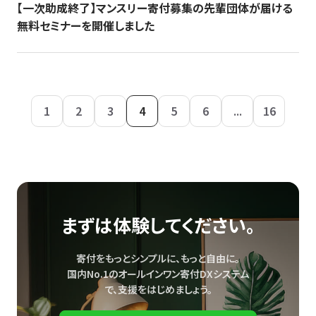
【一次助成終了】マンスリー寄付募集の先輩団体が届ける
無料セミナーを開催しました
1
2
3
4
5
6
...
16
まずは体験してください。
寄付をもっとシンプルに、もっと自由に。
国内No.1のオールインワン寄付DXシステム
で、
支援をはじめましょう。