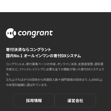
寄付決済ならコングラント
国内No.1 オールインワンの寄付DXシステム
コングラントは、寄付募集ページの作成、オンライン決済、支援者管理、領収書
作成など、ファンドレイジングに必要な全ての機能が揃った寄付DXシステムで
す。
立ち上げたばかりの団体から年間収入数十億円規模の団体まで、3,000以上
の非営利組織に選ばれています。
採用情報
運営会社