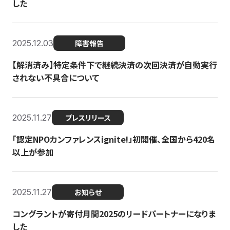
した
2025.12.03
障害報告
【解消済み】特定条件下で継続決済の次回決済が自動実行
されない不具合について
2025.11.27
プレスリリース
「認定NPOカンファレンスignite!」初開催、全国から420名
以上が参加
2025.11.27
お知らせ
コングラントが寄付月間2025のリードパートナーになりま
した