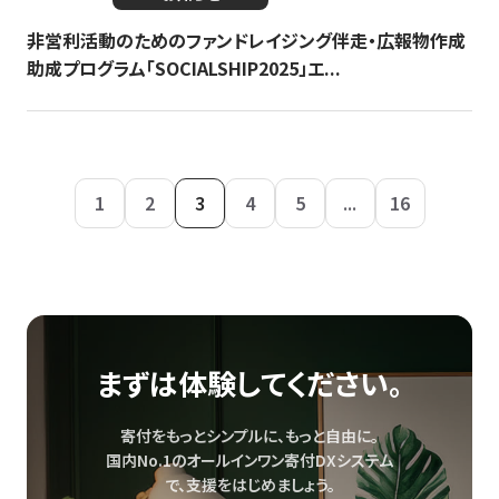
非営利活動のためのファンドレイジング伴走・広報物作成
助成プログラム「SOCIALSHIP2025」エ...
1
2
3
4
5
...
16
まずは体験してください。
寄付をもっとシンプルに、もっと自由に。
国内No.1のオールインワン寄付DXシステム
で、
支援をはじめましょう。