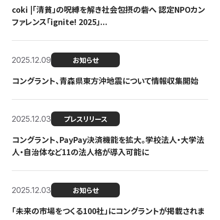
coki |「清貧」の呪縛を解き社会包摂の砦へ 認定NPOカン
ファレンス「ignite! 2025」...
2025.12.09
お知らせ
コングラント、青森県東方沖地震について情報収集開始
2025.12.03
プレスリリース
コングラント、PayPay決済機能を拡大。学校法人・大学法
人・自治体など11の法人格が導入可能に
2025.12.03
お知らせ
「未来の市場をつくる100社」にコングラントが掲載されま