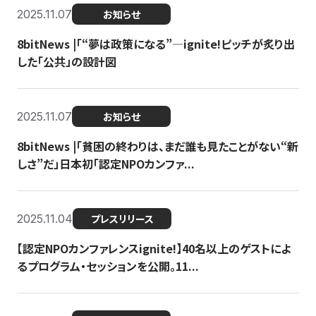
2025.11.07
お知らせ
8bitNews |「“夢は政策になる”—ignite!ピッチが炙り出
した「公共」の設計図
2025.11.07
お知らせ
8bitNews |「貧困の終わりは、まだ誰も見たことがない“新
しさ”だ」日本初「認定NPOカンファ...
2025.11.04
プレスリリース
【認定NPOカンファレンスignite!】40名以上のゲストによ
るプログラム・セッションを公開。11...