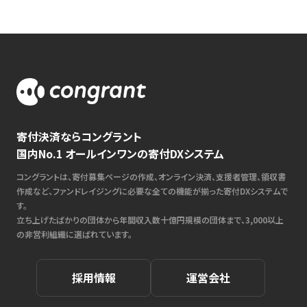
寄付決済ならコングラント
国内No.1 オールインワンの寄付DXシステム
コングラントは、寄付募集ページの作成、オンライン決済、支援者管理、領収書
作成など、ファンドレイジングに必要な全ての機能が揃った寄付DXシステムで
す。
立ち上げたばかりの団体から年間収入数十億円規模の団体まで、3,000以上
の非営利組織に選ばれています。
採用情報
運営会社