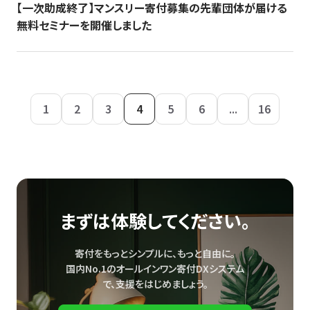
【一次助成終了】マンスリー寄付募集の先輩団体が届ける
無料セミナーを開催しました
1
2
3
4
5
6
...
16
まずは体験してください。
寄付をもっとシンプルに、もっと自由に。
国内No.1のオールインワン寄付DXシステム
で、
支援をはじめましょう。