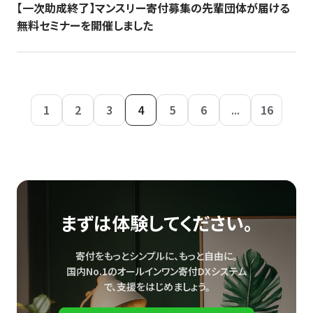
【一次助成終了】マンスリー寄付募集の先輩団体が届ける
無料セミナーを開催しました
1
2
3
4
5
6
...
16
まずは体験してください。
寄付をもっとシンプルに、もっと自由に。
国内No.1のオールインワン寄付DXシステム
で、
支援をはじめましょう。