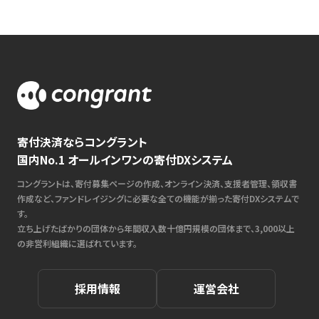
寄付決済ならコングラント
国内No.1 オールインワンの寄付DXシステム
コングラントは、寄付募集ページの作成、オンライン決済、支援者管理、領収書
作成など、ファンドレイジングに必要な全ての機能が揃った寄付DXシステムで
す。
立ち上げたばかりの団体から年間収入数十億円規模の団体まで、3,000以上
の非営利組織に選ばれています。
採用情報
運営会社