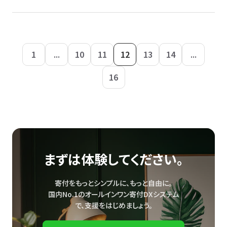
1
...
10
11
12
13
14
...
16
まずは体験してください。
寄付をもっとシンプルに、もっと自由に。
国内No.1のオールインワン寄付DXシステム
で、
支援をはじめましょう。