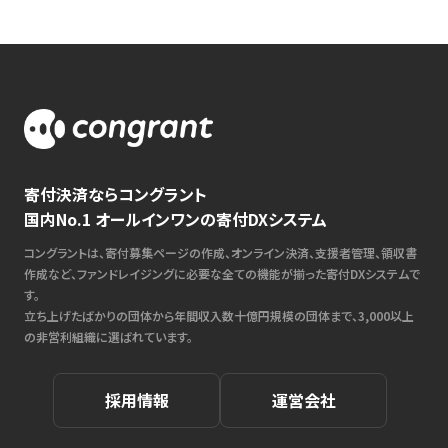
寄付決済ならコングラント
国内No.1 オールインワンの寄付DXシステム
コングラントは、寄付募集ページの作成、オンライン決済、支援者管理、領収書
作成など、ファンドレイジングに必要な全ての機能が揃った寄付DXシステムで
す。
立ち上げたばかりの団体から年間収入数十億円規模の団体まで、3,000以上
の非営利組織に選ばれています。
採用情報
運営会社