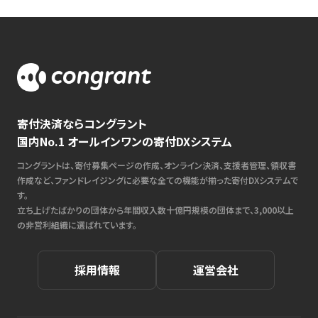
寄付決済ならコングラント
国内No.1 オールインワンの寄付DXシステム
コングラントは、寄付募集ページの作成、オンライン決済、支援者管理、領収書
作成など、ファンドレイジングに必要な全ての機能が揃った寄付DXシステムで
す。
立ち上げたばかりの団体から年間収入数十億円規模の団体まで、3,000以上
の非営利組織に選ばれています。
採用情報
運営会社