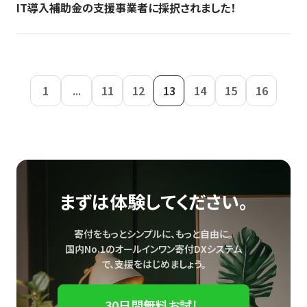
IT導入補助金の支援事業者に採択されました！
1
...
11
12
13
14
15
16
まずは体験してください。
寄付をもっとシンプルに、もっと自由に。
国内No.1のオールインワン寄付DXシステム
で、
支援をはじめましょう。
30日間無料お試し