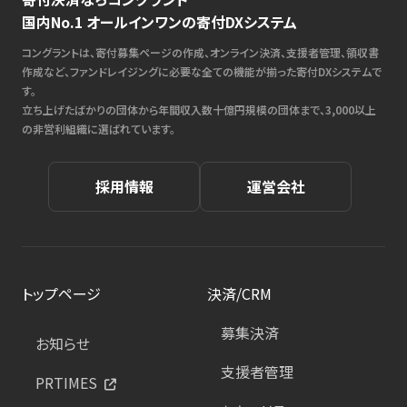
国内No.1 オールインワンの寄付DXシステム
コングラントは、寄付募集ページの作成、オンライン決済、支援者管理、領収書
作成など、ファンドレイジングに必要な全ての機能が揃った寄付DXシステムで
す。
立ち上げたばかりの団体から年間収入数十億円規模の団体まで、3,000以上
の非営利組織に選ばれています。
採用情報
運営会社
トップページ
決済/CRM
募集決済
お知らせ
支援者管理
PRTIMES