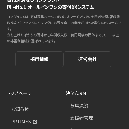
国内No.1 オールインワンの寄付DXシステム
コングラントは、寄付募集ページの作成、オンライン決済、支援者管理、領収書
作成など、ファンドレイジングに必要な全ての機能が揃った寄付DXシステムで
す。
立ち上げたばかりの団体から年間収入数十億円規模の団体まで、3,000以上
の非営利組織に選ばれています。
採用情報
運営会社
トップページ
決済/CRM
募集決済
お知らせ
支援者管理
PRTIMES