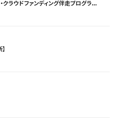
クラウドファンディング伴走プログラ...
新】