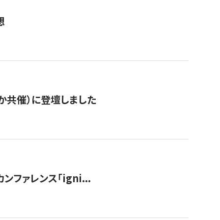
想
か共催）に登壇しました
ンファレンス「igni...