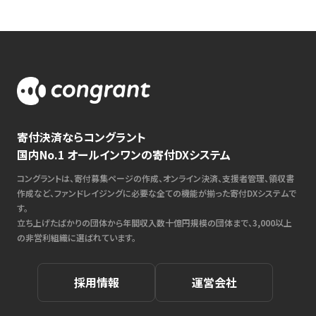
寄付決済ならコングラント
国内No.1 オールインワンの寄付DXシステム
コングラントは、寄付募集ページの作成、オンライン決済、支援者管理、領収書
作成など、ファンドレイジングに必要な全ての機能が揃った寄付DXシステムで
す。
立ち上げたばかりの団体から年間収入数十億円規模の団体まで、3,000以上
の非営利組織に選ばれています。
採用情報
運営会社