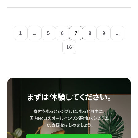
1
...
5
6
7
8
9
...
16
まずは体験してください。
寄付をもっとシンプルに、もっと自由に。
国内No.1のオールインワン寄付DXシステム
で、
支援をはじめましょう。