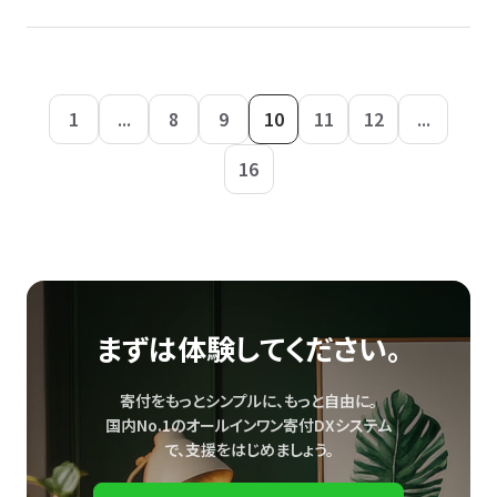
1
...
8
9
10
11
12
...
16
まずは体験してください。
寄付をもっとシンプルに、もっと自由に。
国内No.1のオールインワン寄付DXシステム
で、
支援をはじめましょう。