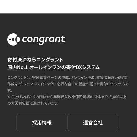
寄付決済ならコングラント
国内No.1 オールインワンの寄付DXシステム
コングラントは、寄付募集ページの作成、オンライン決済、支援者管理、領収書
作成など、ファンドレイジングに必要な全ての機能が揃った寄付DXシステムで
す。
立ち上げたばかりの団体から年間収入数十億円規模の団体まで、3,000以上
の非営利組織に選ばれています。
採用情報
運営会社