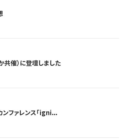
想
か共催）に登壇しました
ンファレンス「igni...