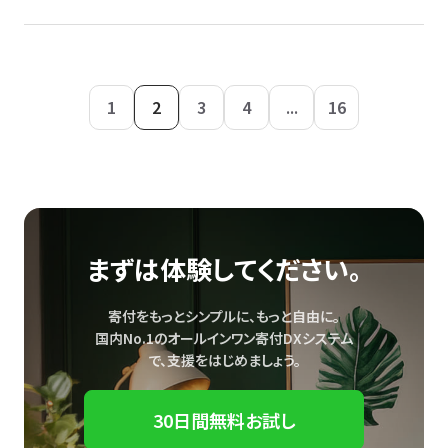
1
2
3
4
...
16
まずは体験してください。
寄付をもっとシンプルに、もっと自由に。
国内No.1のオールインワン寄付DXシステム
で、
支援をはじめましょう。
30日間無料お試し