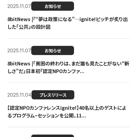
2025.11.07
お知らせ
8bitNews |「“夢は政策になる”—ignite!ピッチが炙り出
した「公共」の設計図
2025.11.07
お知らせ
8bitNews |「貧困の終わりは、まだ誰も見たことがない“新
しさ”だ」日本初「認定NPOカンファ...
2025.11.04
プレスリリース
【認定NPOカンファレンスignite!】40名以上のゲストによ
るプログラム・セッションを公開。11...