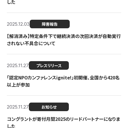
した
2025.12.03
障害報告
【解消済み】特定条件下で継続決済の次回決済が自動実行
されない不具合について
2025.11.27
プレスリリース
「認定NPOカンファレンスignite!」初開催、全国から420名
以上が参加
2025.11.27
お知らせ
コングラントが寄付月間2025のリードパートナーになりま
した