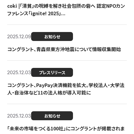
coki |「清貧」の呪縛を解き社会包摂の砦へ 認定NPOカン
ファレンス「ignite! 2025」...
2025.12.09
お知らせ
コングラント、青森県東方沖地震について情報収集開始
2025.12.03
プレスリリース
コングラント、PayPay決済機能を拡大。学校法人・大学法
人・自治体など11の法人格が導入可能に
2025.12.03
お知らせ
「未来の市場をつくる100社」にコングラントが掲載されま