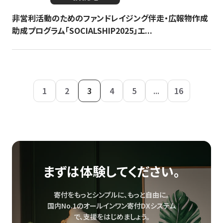
非営利活動のためのファンドレイジング伴走・広報物作成
助成プログラム「SOCIALSHIP2025」エ...
1
2
3
4
5
...
16
まずは体験してください。
寄付をもっとシンプルに、もっと自由に。
国内No.1のオールインワン寄付DXシステム
で、
支援をはじめましょう。