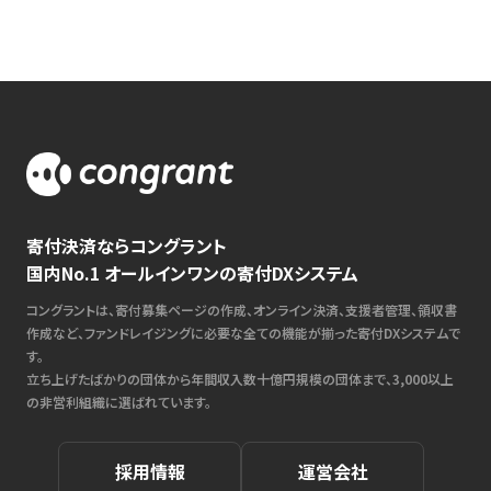
寄付決済ならコングラント
国内No.1 オールインワンの寄付DXシステム
コングラントは、寄付募集ページの作成、オンライン決済、支援者管理、領収書
作成など、ファンドレイジングに必要な全ての機能が揃った寄付DXシステムで
す。
立ち上げたばかりの団体から年間収入数十億円規模の団体まで、3,000以上
の非営利組織に選ばれています。
採用情報
運営会社