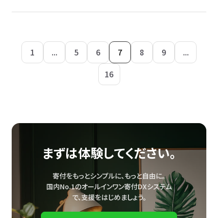
1
...
5
6
7
8
9
...
16
まずは体験してください。
寄付をもっとシンプルに、もっと自由に。
国内No.1のオールインワン寄付DXシステム
で、
支援をはじめましょう。