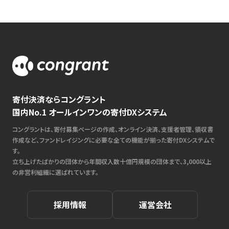
寄付決済ならコングラント
国内No.1 オールインワンの寄付DXシステム
コングラントは、寄付募集ページの作成、オンライン決済、支援者管理、領収書
作成など、ファンドレイジングに必要な全ての機能が揃った寄付DXシステムで
す。
立ち上げたばかりの団体から年間収入数十億円規模の団体まで、3,000以上
の非営利組織に選ばれています。
採用情報
運営会社