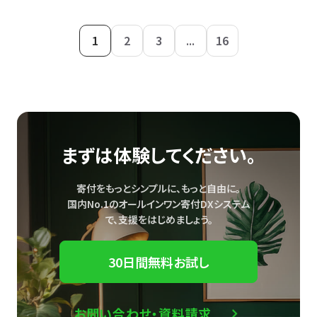
1
2
3
...
16
まずは体験してください。
寄付をもっとシンプルに、もっと自由に。
国内No.1のオールインワン寄付DXシステム
で、
支援をはじめましょう。
30日間無料お試し
お問い合わせ・資料請求