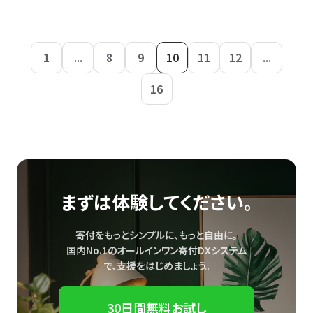
1
...
8
9
10
11
12
...
16
まずは体験してください。
寄付をもっとシンプルに、もっと自由に。
国内No.1のオールインワン寄付DXシステム
で、
支援をはじめましょう。
30日間無料お試し