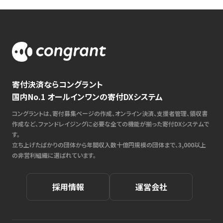
寄付決済ならコングラント
国内No.1 オールインワンの寄付DXシステム
コングラントは、寄付募集ページの作成、オンライン決済、支援者管理、領収書
作成など、ファンドレイジングに必要な全ての機能が揃った寄付DXシステムで
す。
立ち上げたばかりの団体から年間収入数十億円規模の団体まで、3,000以上
の非営利組織に選ばれています。
採用情報
運営会社