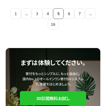
1
...
3
4
5
6
7
...
16
まずは体験してください。
寄付をもっとシンプルに、もっと自由に。
国内No.1のオールインワン寄付DXシステム
で、
支援をはじめましょう。
30日間無料お試し