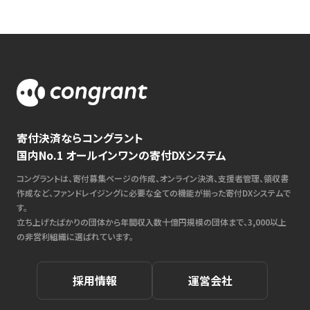
寄付決済ならコングラント
国内No.1 オールインワンの寄付DXシステム
コングラントは、寄付募集ページの作成、オンライン決済、支援者管理、領収書
作成など、ファンドレイジングに必要な全ての機能が揃った寄付DXシステムで
す。
立ち上げたばかりの団体から年間収入数十億円規模の団体まで、3,000以上
の非営利組織に選ばれています。
採用情報
運営会社