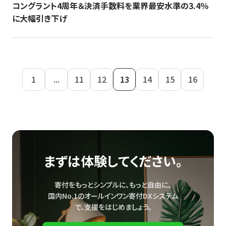
コングラント4周年＆決済手数料を業界最安水準の3.4％
に大幅引き下げ
1
...
11
12
13
14
15
16
まずは体験してください。
寄付をもっとシンプルに、もっと自由に。
国内No.1のオールインワン寄付DXシステム
で、
支援をはじめましょう。