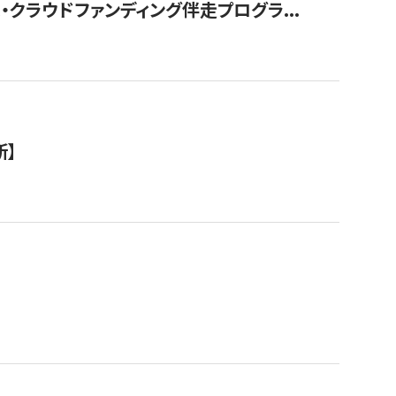
クラウドファンディング伴走プログラ...
新】