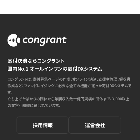
寄付決済ならコングラント
国内No.1 オールインワンの寄付DXシステム
コングラントは、寄付募集ページの作成、オンライン決済、支援者管理、領収書
作成など、ファンドレイジングに必要な全ての機能が揃った寄付DXシステムで
す。
立ち上げたばかりの団体から年間収入数十億円規模の団体まで、3,000以上
の非営利組織に選ばれています。
採用情報
運営会社