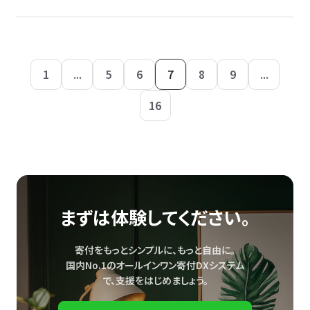
1
...
5
6
7
8
9
...
16
まずは体験してください。
寄付をもっとシンプルに、もっと自由に。
国内No.1のオールインワン寄付DXシステム
で、
支援をはじめましょう。