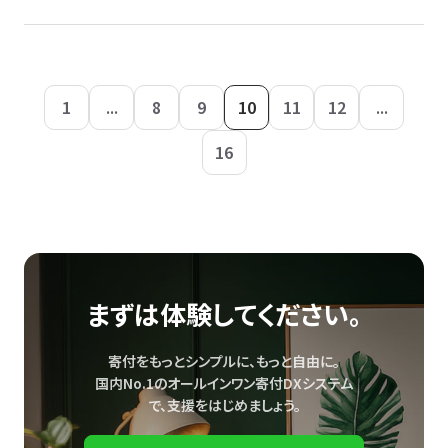
1
...
8
9
10
11
12
...
16
まずは体験してください。
寄付をもっとシンプルに、もっと自由に。
国内No.1のオールインワン寄付DXシステム
で、
支援をはじめましょう。