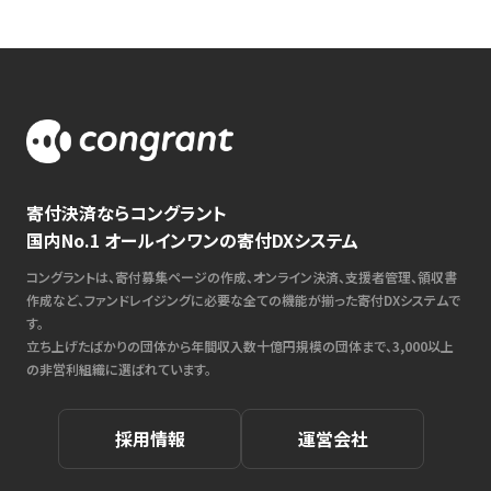
寄付決済ならコングラント
国内No.1 オールインワンの寄付DXシステム
コングラントは、寄付募集ページの作成、オンライン決済、支援者管理、領収書
作成など、ファンドレイジングに必要な全ての機能が揃った寄付DXシステムで
す。
立ち上げたばかりの団体から年間収入数十億円規模の団体まで、3,000以上
の非営利組織に選ばれています。
採用情報
運営会社