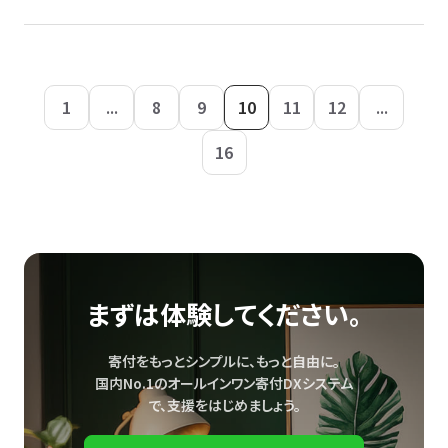
1
...
8
9
10
11
12
...
16
まずは体験してください。
寄付をもっとシンプルに、もっと自由に。
国内No.1のオールインワン寄付DXシステム
で、
支援をはじめましょう。