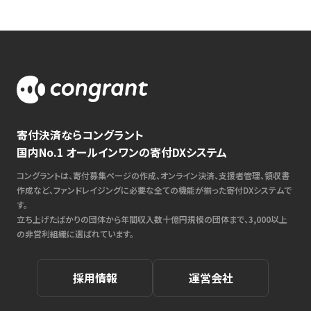
寄付決済ならコングラント
国内No.1 オールインワンの寄付DXシステム
コングラントは、寄付募集ページの作成、オンライン決済、支援者管理、領収書
作成など、ファンドレイジングに必要な全ての機能が揃った寄付DXシステムで
す。
立ち上げたばかりの団体から年間収入数十億円規模の団体まで、3,000以上
の非営利組織に選ばれています。
採用情報
運営会社